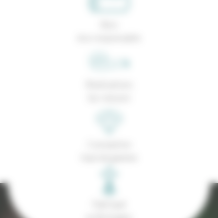
Bois
éco-responsable
Réalisations
Sur-mesure
Conception
haut de gamme
Fabriqué
en Bretagne