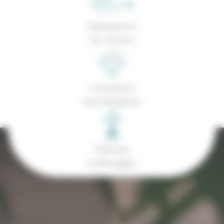
Réalisations
Sur-mesure
Conception
haut de gamme
Fabriqué
en Bretagne