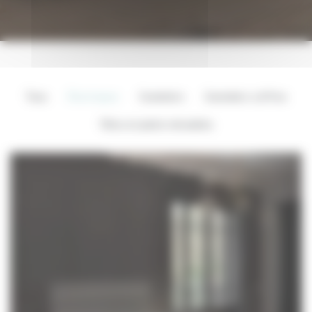
tous
électriques
sommiers
sommiers coffres
têtes et pieds relevables