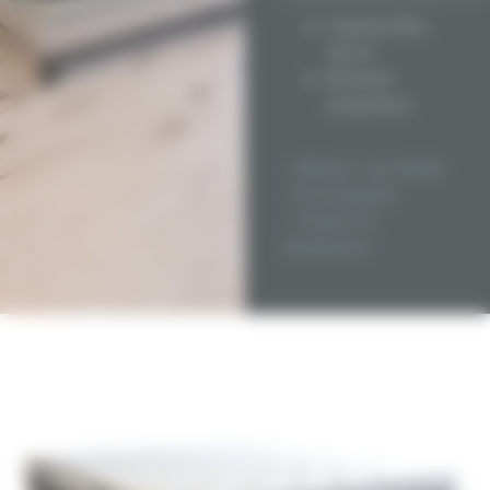
Hauteur finie :
26 cm
Ressorts
ensachés •
hauteur 18 cm
750 ressorts
> Afficher + de détails
(pour un 160 x
> Personnaliser
200)
> Trouver un
5 zones de
distributeur
confort
différenciées
Dessus : Âme du
matelas,
carénage micro-
ressorts
Âme matelas :
Mousse
extra