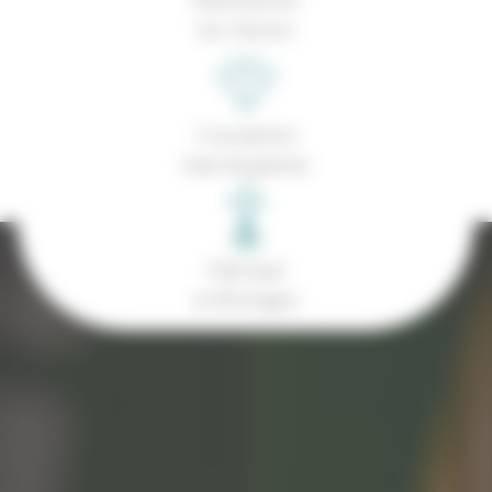
Sur-mesure
Conception
haut de gamme
Fabriqué
en Bretagne