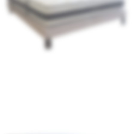
souple 25
kg/m3 (1,5
cm)
Feutre de
coton
Mousse
extra
souple 25
kg/m3 (3
cm)
Coutil viscose et
polyester
Garantie
Matelas : 5 ans /
10 ans avec un
sommier
Decosom