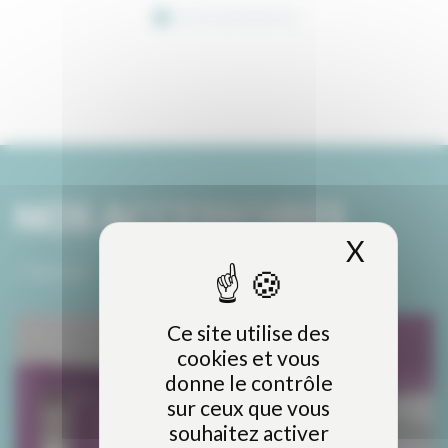
NOS ACCESSOIRES
X
Masque
> Tout voir
Ce site utilise des
cookies et vous
donne le contrôle
sur ceux que vous
souhaitez activer