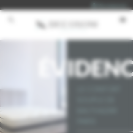
Panneau de gestion des cookies
Mon espace pro
Accueil
»
Matelas
»
ÉVIDENCE
ÉVIDEN
LE CONFORT
SOUPLE DE
BALTHAZAR
PARIS