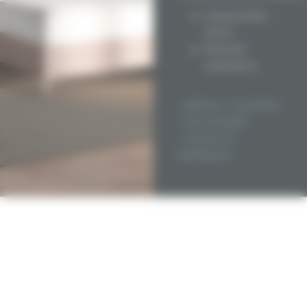
Hauteur finie :
26 cm
Ressorts
ensachés •
hauteur 17 cm
713 ressorts
> Afficher + de détails
(pour un 160 x
> Personnaliser
200)
> Trouver un
5 zones de
distributeur
confort
différenciées
Dessus : Âme du
matelas,
carénage
mousse 25
kg/m3
Âme matelas :
Mousse