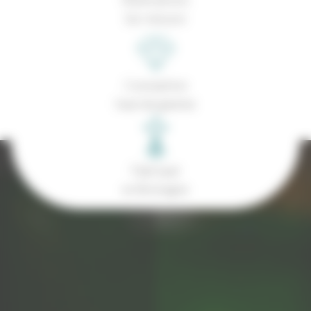
Sur-mesure
Conception
haut de gamme
Fabriqué
en Bretagne