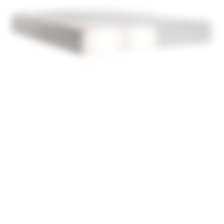
extra
souple 25
kg/m3 (3
cm)
Feutre de
coton
Mousse
extra
souple 25
kg/m3 (1
cm)
Coutil stretch
300g/m2
Garantie
Matelas : 5 ans /
10 ans avec un
sommier
Decosom