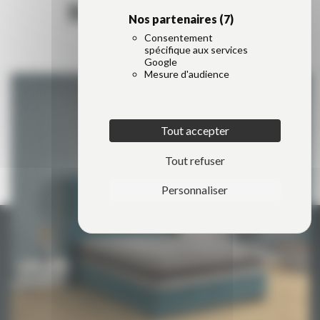
NOS MATELAS
Nos partenaires
(7)
Consentement
> Tout voir
spécifique aux services
Google
Mesure d'audience
Tout accepter
Tout refuser
Personnaliser