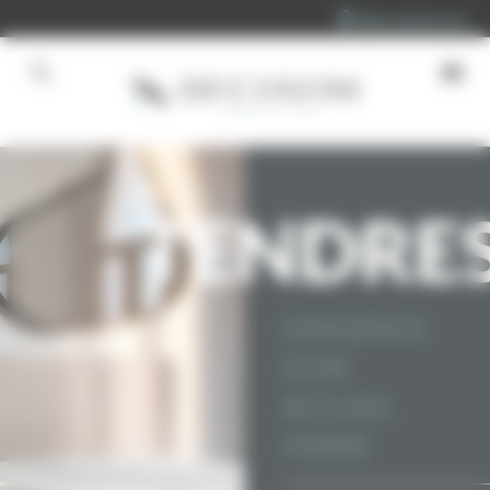
Panneau de gestion des cookies
Mon espace pro
Accueil
»
Matelas
»
TENDRESSE
TENDRE
L'EXIGENCE
D'UN
ACCUEIL
FERME