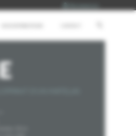
Mon espace pro
NOS DISTRIBUTEURS
CONTACT
E
LOPPANT D'UN MATELAS
hauteur 18 cm
n 160 x 200)