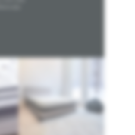
fférenciées
las, carénage acier
uple 25 kg/m3 (1,5 cm)
stique base soja 50 kg/m3 (2 cm)
28 kg/m3 (2 cm)
ester
 ans / 10 ans avec un sommier Decosom