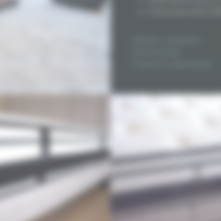
5 zones de confort di
Dessus : Âme du mate
Âme matelas :
> Afficher + de détails
Mousse extra so
> Personnaliser
Feutre de coton
> Trouver un distributeur
Mousse viscoéla
Mousse souple 
Coutil viscose et poly
Garantie Matelas : 5