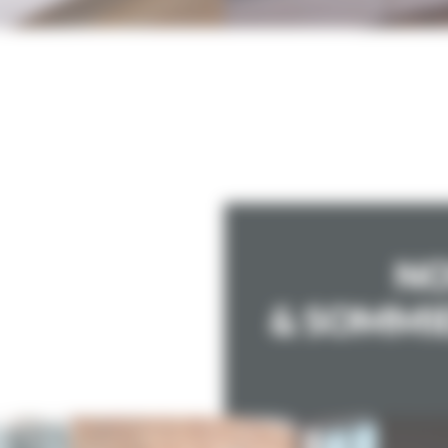
NO
& SOMMI