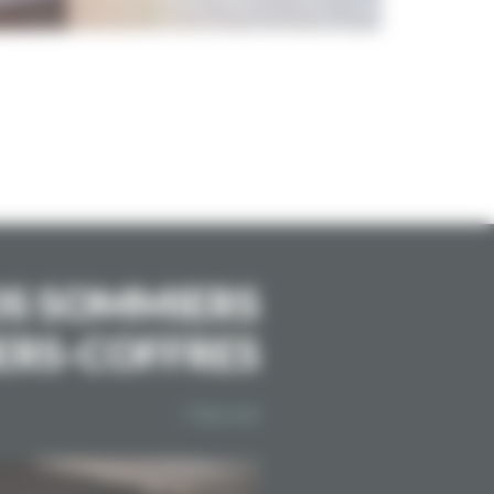
S SOMMIERS
ERS-COFFRES
> Tout voir