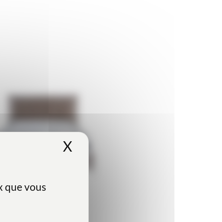
X
Masquer le bandeau des
ux que vous