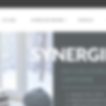
ACCUEIL
LITERIE SUR-MESURE
MATELAS
SYNERGI
L'ACCUEIL ENVE
CAPITONNÉ
Hauteur finie : 28 cm
Ressorts ensachés • 
1000 ressorts (pour u